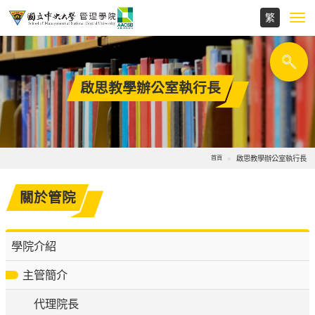
Toggl
navig
啟思教學辦公室執行長
啟思教學辦公室執行長
首頁
關於管院
學院介紹
主管簡介
代理院長