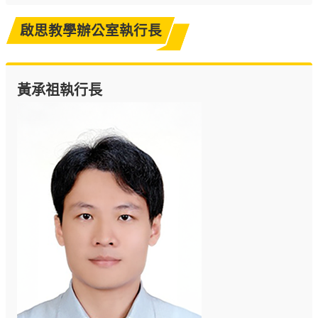
啟思教學辦公室執行長
黃承祖執行長