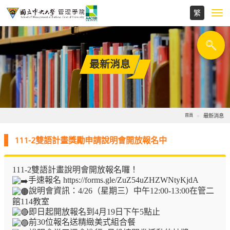
Toggl
navig
最新消息
最新消息
首頁
111-2雙語計畫獎勵申請說明會開放報名中
111-2雙語計畫說明會開放報名囉！
手速報名
https://forms.gle/ZuZ54uZHZWNtyKjdA
說明會資訊：4/26（星期三）中午12:00-13:00在管二
館114教室
即日起開放報名到4月19日下午5點止
前30位報名送精緻美式組合餐