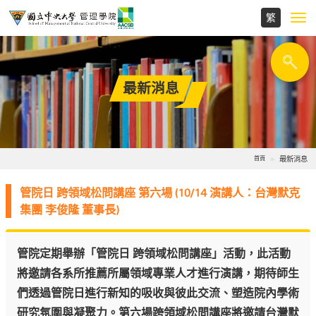
Toggl
navig
最新消息
最新消息
首頁
管院日 跨領域松問講座 第六場 (10/14 演講人：台灣默克
集團 李俊隆 董事長)
管院定期舉辦「管院日 跨領域松問講座」活動，此活動
將邀請各系所推薦所屬領域專業人才進行演講，期待師生
們透過管院日進行新知的吸收與彼此交流、塑造院內學術
研究氛圍與凝聚力。第六場跨領域松問講座將邀請台灣默