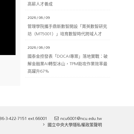
高薪人才養成
2026 / 06 / 09
管理學院攜手鼎新數智開設「菁英數智研究
坊（MT5001）」培育數智時代跨域人才
2026 / 06 / 09
國泰金控發表「DOCAI專案」落地實戰：破
解金融業AI轉型冰山，TPM助攻作業效率最
高躍升67%
86-3-422-7151 ext.66001
ncu6001@ncu.edu.tw
國立中央大學隱私權政策聲明