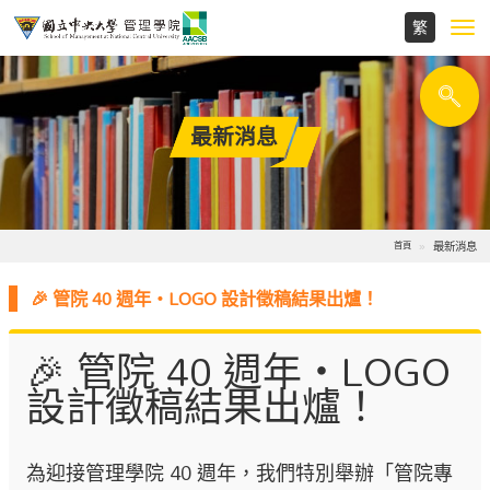
Toggl
navig
最新消息
最新消息
首頁
🎉 管院 40 週年・LOGO 設計徵稿結果出爐！
🎉 管院 40 週年・LOGO
設計徵稿結果出爐！
為迎接管理學院 40 週年，我們特別舉辦「管院專