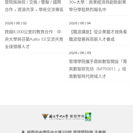
管院姊妹校 / 交換 / 雙聯 / 國際
30+大學：商業經濟與創新創業
合作 × 資源共享 × 學術交流專區
學分學程熱烈報名中
2026 / 06 / 02
2026 / 06 / 04
跨越8,000公里的教育合作 中
【職涯講座】從企業獵才視角看
央大學與芬蘭Aalto EE交流共育
職涯發展與高薪人才養成
全球領導人才
2026 / 06 / 09
管理學院攜手鼎新數智開設「菁
英數智研究坊（MT5001）」培
育數智時代跨域人才
桃園市中壢區中大路300號 管理學院I館 志希館