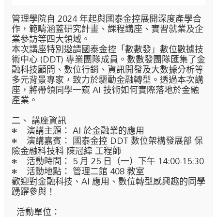
管理學院自 2024 年起與國泰金控展開深度產學合
作，範疇涵蓋研究計畫、課程講座、實習就業及企
業參訪等四大領域。
本次講座特別邀請國泰金控「數數發」數位數據技
術中心 (DDT) 專業團隊成員。數數發團隊匯集了金
融科技顧問、數位行銷、資訊開發及大數據分析等
多元背景專家，致力於驅動金融轉型。透過本次講
座，將帶領同學一窺 AI 技術如何實際落地於金融
產業。
二、 講座資訊
• 演講主題： AI 於金融業的應用
• 演講嘉賓： 國泰金控 DDT 數位架構發展部 保
險金融科技科 陳冠緯 工程師
• 活動時間： 5 月 25 日（一）下午 14:00-15:30
• 活動地點： 管理二館 408 教室
歡迎對金融科技、AI 應用、數位轉型感興趣的同學
踴躍參與！
活動單位：