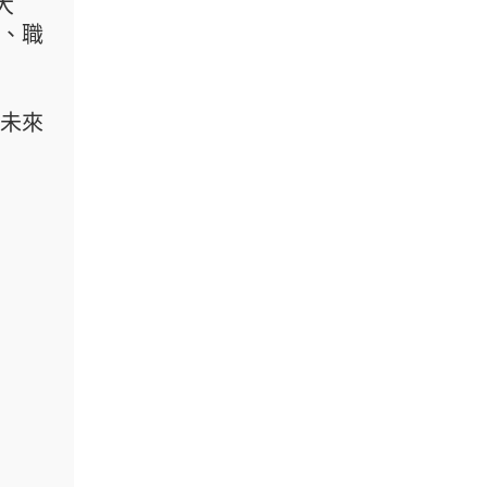
大
、職
未來