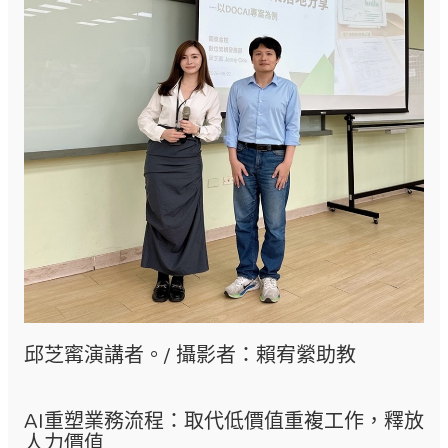
邱芝寗演講者。/ 攝影者：賴宥縈助教
AI重塑業務流程：取代低價值重複工作，釋放
人力價值