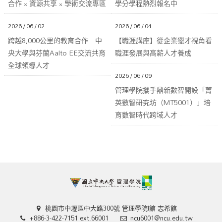
合作 × 資源共享 × 學術交流專區
學分學程熱烈報名中
2026 / 06 / 02
2026 / 06 / 04
跨越8,000公里的教育合作 中
【職涯講座】從企業獵才視角看
央大學與芬蘭Aalto EE交流共育
職涯發展與高薪人才養成
全球領導人才
2026 / 06 / 09
管理學院攜手鼎新數智開設「菁
英數智研究坊（MT5001）」培
育數智時代跨域人才
桃園市中壢區中大路300號 管理學院I館 志希館
+886-3-422-7151 ext.66001
ncu6001@ncu.edu.tw