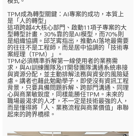
模式。
TPM成為轉型關鍵：AI專案的成功，本質上
是「人的轉型」
這項跨越4大核心部門、啟動11項子專案的大
型轉型計畫，30%靠的是AI模型，而70%則
是組織協調。邱芝寗指出，推動AI落地最需要
的往往不是工程師，而是居中協調的「技術專
案經理（TPM）」。
TPM必須精準拆解第一線使用者的業務需
求，與AI訓練團隊及IT開發團隊溝通系統串接
與資源分配，並主動排解法務與資安的風險疑
慮。講者也藉此勉勵學子，即使沒有資訊工程
背景，只要具備問題拆解、跨部門溝通、同理
心與商業敏銳度，同樣能勝任TPM。未來的
職場最渴求的人才，不一定是技術最強的人，
而是懂得將「人、業務流程與商業價值」串聯
起來的跨界橋樑。