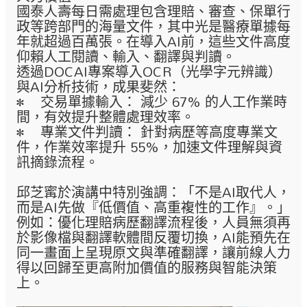
國泰人壽每日需處理包含理賠、審查、保單行
政等跨部門的海量文件，其中光是醫療單據每
年就超過百萬張。在導入AI前，這些文件高度
仰賴人工閱讀、輸入、翻譯與判讀。
透過DOCAI專案導入OCR（光學字元辨識）
與AI分析技術，成果斐然：
• 交易單據輸入： 減少 67% 的人工作業時
間，有效提升整體處理效率。
• 專業文件判讀： 針對病歷等高度專業文
件，作業效率提升 55%，加速文件理解與資
訊摘錄流程。
邱芝寗於演講中特別強調：「不是AI取代人，
而是AI先做『低價值、高重複性的工作』。」
例如：優化理賠病歷翻譯流程後，人員無須再
於影像檔與翻譯軟體間反覆切換，AI能預先在
同一畫面上呈現原文與準確翻譯，讓前線人力
得以回歸至更高附加價值的服務與智能決策
上。