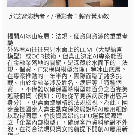
邱芝寗演講者。/ 攝影者：賴宥縈助教
揭開AI冰山底層：法規、個資與資源的重重考
驗
外界看AI往往只見水面上的LLM（大型語言
模型）或OCR技術，但真正決定AI專案能否
在金融業落地的關鍵，是深藏於水面下的「法
規、個資、IT架構與模型治理」等冰山底層。
在專案推動的一年半內，團隊面臨了諸多挑
戰。由於金融業涉及姓名、病歷等「特種個
資」，不僅難以確保雲端模型能百分之百完美
遮蔽個資（例如：可能從罕見疾病反推出客戶
身分），更需面臨嚴格的法規檢視。為此，國
泰金控國泰人壽主動向保險局說明AI應用細節
以取得同意，並投資高昂的GPU運算資源建
立「企業內部模型」，確保客戶資料絕對不外
洩，在符合法規與資安的前提下開創AI應用新